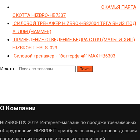
СКАМЬЯ ПАРТА
СКОТТА HIZBRO-HB7337
СИЛОВОЙ ТРЕНАЖЕР HIZBRO-HB82004 ТЯГА ВНИЗ ПОД
УГЛОМ (HAMMER)
ПРИВЕДЕНИЕ ОТВЕДЕНИЕ БЕДРА СТОЯ (МУЛЬТИ-ХИП)
HIZBROFIT HBLS-023
Силовой тренажер - "баттерфляй" МAX HB6303
Искать:
Поиск
О Компании
HIZBROFIT® 2019. Интернет-магазин по продаже тренажерных
оборудований. HIZBROFIT приобрел высокую степень доверия
среди частных клиентов и крупных организаций.