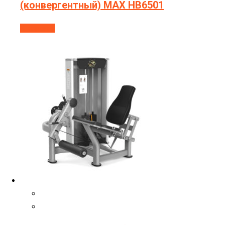
(конвергентный) МAX HB6501
В корзину