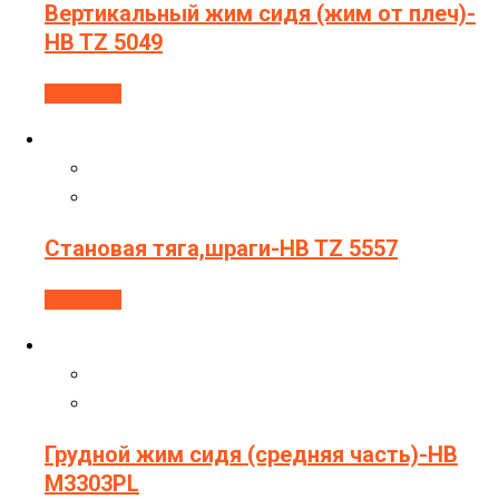
Вертикальный жим сидя (жим от плеч)-
HB TZ 5049
В корзину
Становая тяга,шраги-HB TZ 5557
В корзину
Грудной жим сидя (средняя часть)-HB
M3303PL