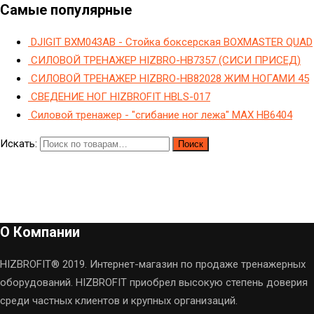
Самые популярные
DJIGIT BXM043AB - Стойка боксерская BOXMASTER QUAD
СИЛОВОЙ ТРЕНАЖЕР HIZBRO-HB7357 (СИСИ ПРИСЕД)
СИЛОВОЙ ТРЕНАЖЕР HIZBRO-HB82028 ЖИМ НОГАМИ 45
СВЕДЕНИЕ НОГ HIZBROFIT HBLS-017
Силовой тренажер - "сгибание ног лежа" МAX HB6404
Искать:
Поиск
О Компании
HIZBROFIT® 2019. Интернет-магазин по продаже тренажерных
оборудований. HIZBROFIT приобрел высокую степень доверия
среди частных клиентов и крупных организаций.