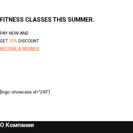
FITNESS CLASSES THIS SUMMER.
PAY NOW AND
GET
35%
DISCOUNT
BECOME A MEMBER
[logo-showcase id=”243″]
О Компании