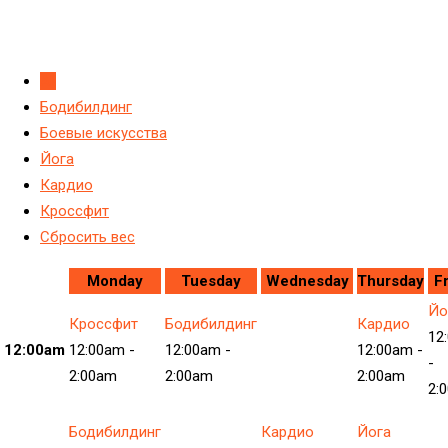
All
Бодибилдинг
Боевые искусства
Йога
Кардио
Кроссфит
Сбросить вес
Monday
Tuesday
Wednesday
Thursday
F
Йо
Кроссфит
Бодибилдинг
Кардио
12
12:00am
12:00am
-
12:00am
-
12:00am
-
-
2:00am
2:00am
2:00am
2:
Бодибилдинг
Кардио
Йога