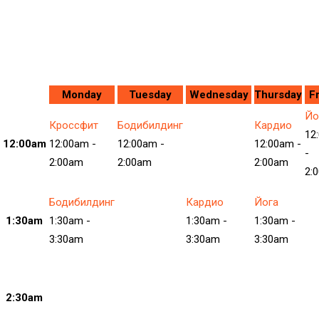
Dark Background Style
Monday
Tuesday
Wednesday
Thursday
F
Йо
Кроссфит
Бодибилдинг
Кардио
12
12:00am
12:00am
-
12:00am
-
12:00am
-
-
2:00am
2:00am
2:00am
2:
Бодибилдинг
Кардио
Йога
1:30am
1:30am
-
1:30am
-
1:30am
-
3:30am
3:30am
3:30am
2:30am