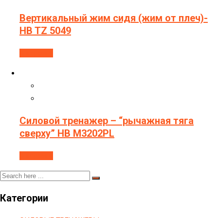
Вертикальный жим сидя (жим от плеч)-
HB TZ 5049
В корзину
Силовой тренажер – “рычажная тяга
сверху” HB M3202PL
В корзину
Категории