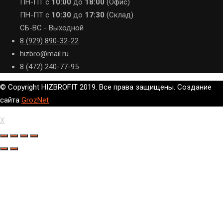
ПН-ПТ с
10:00
до
18:00
(Офис)
ПН-ПТ с
10:30
до
17:30
(Склад)
СБ-ВС - Выходной
8 (929) 890-32-22
hizbro@mail.ru
8 (472) 240-77-95
© Copyright HIZBROFIT 2019. Все права защищены. Создание
сайта
GrozNet
X