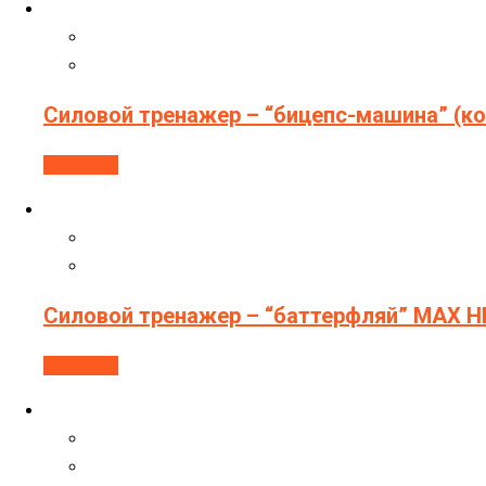
Силовой тренажер – “бицепс-машина” (к
В корзину
Силовой тренажер – “баттерфляй” МAX H
В корзину