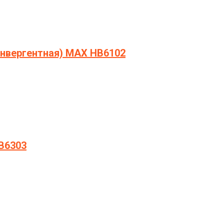
онвергентная) МAX HB6102
B6303