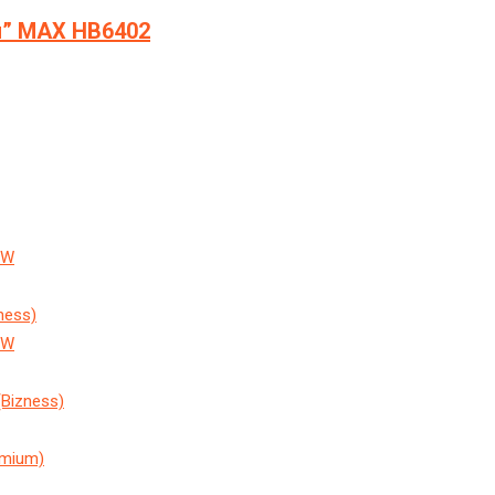
я” МAX HB6402
EW
ness)
EW
Bizness)
emium)