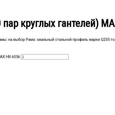
0 пар круглых гантелей) М
амы: на выбор Рама: овальный стальной профиль марки Q235 т
МAX HB 6056