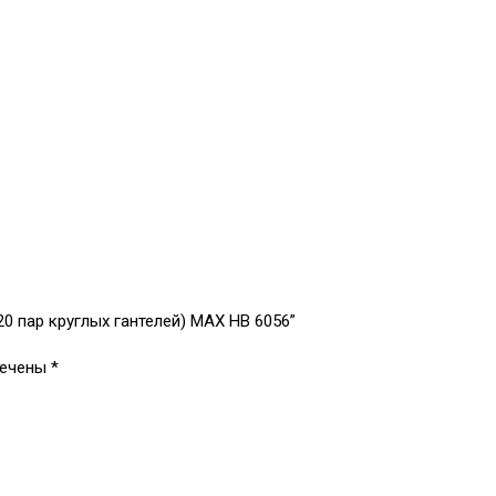
20 пар круглых гантелей) МAX HB 6056”
мечены
*