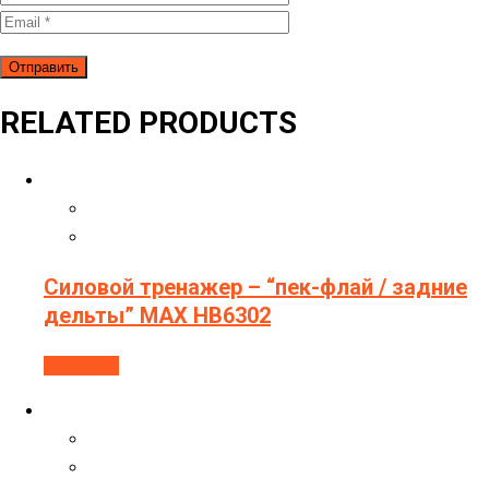
RELATED PRODUCTS
Силовой тренажер – “пек-флай / задние
дельты” МAX HB6302
В корзину