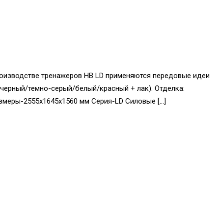
производстве тренажеров HB LD применяются передовые идеи
/черный/темно-серый/белый/красный + лак). Отделка:
азмеры-2555x1645x1560 мм Серия-LD Силовые […]