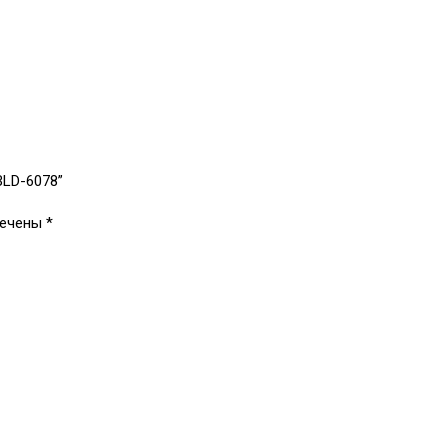
BLD-6078”
мечены
*