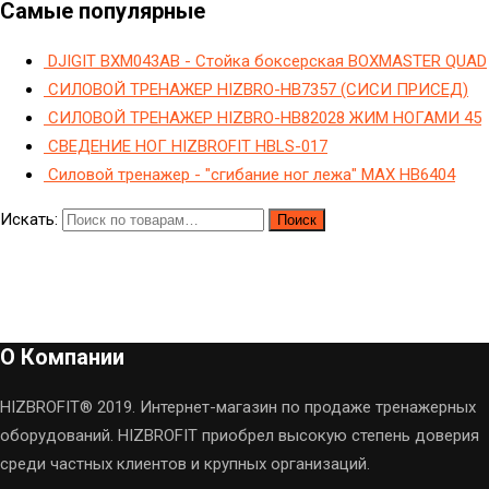
Самые популярные
DJIGIT BXM043AB - Стойка боксерская BOXMASTER QUAD
СИЛОВОЙ ТРЕНАЖЕР HIZBRO-HB7357 (СИСИ ПРИСЕД)
СИЛОВОЙ ТРЕНАЖЕР HIZBRO-HB82028 ЖИМ НОГАМИ 45
СВЕДЕНИЕ НОГ HIZBROFIT HBLS-017
Силовой тренажер - "сгибание ног лежа" МAX HB6404
Искать:
Поиск
О Компании
HIZBROFIT® 2019. Интернет-магазин по продаже тренажерных
оборудований. HIZBROFIT приобрел высокую степень доверия
среди частных клиентов и крупных организаций.