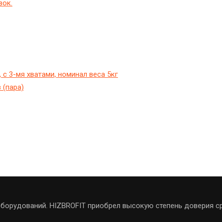
вок.
с 3-мя хватами, номинал веса 5кг
 (пара)
борудований. HIZBROFIT приобрел высокую степень доверия ср