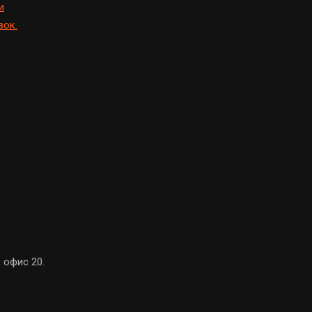
и
вок.
, офис 20.