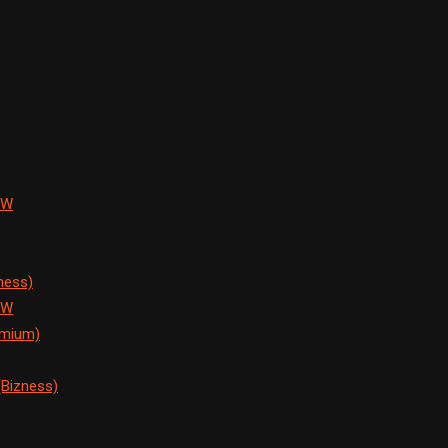
EW
ness)
EW
emium)
Bizness)