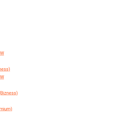
EW
ness)
EW
Bizness)
emium)